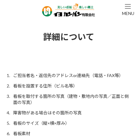
コ
ナ
ン
ビ
MENU
テ
ゲ
ン
ー
ツ
シ
へ
ョ
詳細について
ス
ン
キ
に
ッ
移
プ
動
ご担当者名・返信先のアドレスor連絡先（電話・FAX等）
看板を設置する住所（ビル名等）
看板を取付する箇所の写真（建物・敷地内の写真／正面と側
面の写真）
障害物がある場合はその箇所の写真
看板のサイズ（縦×横×厚み）
看板素材