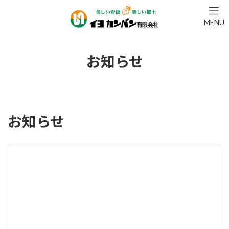
コ
ナ
ン
ビ
MENU
テ
ゲ
ン
ー
ツ
シ
へ
ョ
お知らせ
ス
ン
キ
に
ッ
移
プ
動
お知らせ