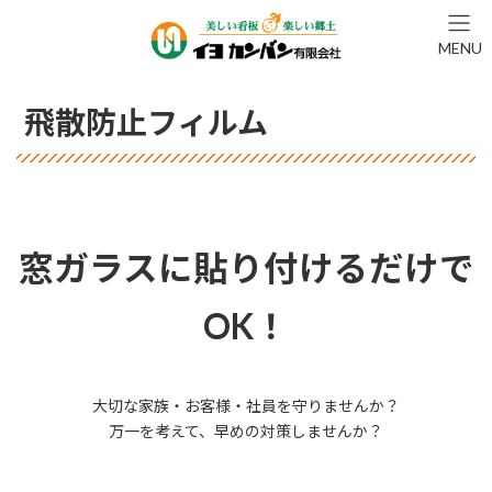
コ
ナ
ン
ビ
MENU
テ
ゲ
ン
ー
ツ
シ
飛散防止フィルム
へ
ョ
ス
ン
キ
に
ッ
移
プ
動
窓ガラスに貼り付けるだけで
OK！
大切な家族・お客様・社員を守りませんか？
万一を考えて、早めの対策しませんか？