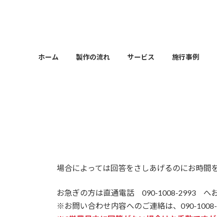
コ
ナ
ン
ビ
テ
ゲ
ン
ー
ツ
シ
ホーム
製作の流れ
サービス
施行事例
へ
ョ
ス
ン
キ
に
ッ
移
プ
動
場合によっては回答をさしあげるのにお時間
お急ぎの方は直通電話 090-1008-2993
※お問い合わせ内容へのご連絡は、090-1008