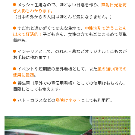
メッシュ生地なので、ほどよい日陰を作り、
直射日光を防
ぎ人影もわかります。
（日中の外からの人目はほとんど気になりません。）
すだれと違い軽くて丈夫な生地で、
中性洗剤で洗うことも
出来て経済的！
子どもさん、女性の方でも楽にまるめて簡単
収納も。
インテリアとして、のれん・幕などオリジナル１点ものが
お手軽に作れます！
イベントや短期間の屋外看板として、また
風の強い所での
使用に最適
。
養生幕（屋外での宣伝用看板）としての使用はもちろん、
目隠しとしても使えます。
ハト・カラスなどの
鳥除けネット
としても利用可。