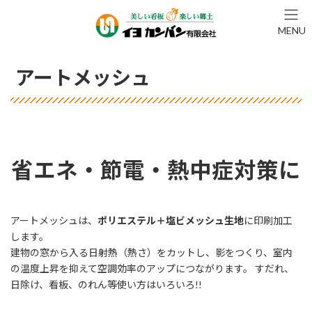
コ
ナ
ン
ビ
MENU
テ
ゲ
ン
ー
ツ
シ
アートメッシュ
へ
ョ
ス
ン
キ
に
ッ
移
プ
動
省エネ・節電・熱中症対策に
アートメッシュは、
ポリエステル＋塩ビメッシュ生地
に印刷加工
します。
建物の窓から入る日射熱（熱さ）をカットし、影をつくり、室内
の温度上昇を抑えて空調効率のアップにつながります。 すだれ、
日除け、看板、のれん等使い方はいろいろ!!