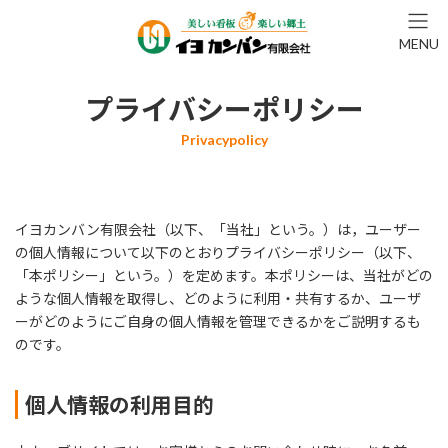
コ
ナ
ン
ビ
MENU
テ
ゲ
ン
ー
ツ
シ
プライバシーポリシー
へ
ョ
ス
ン
キ
に
ッ
移
プ
動
イヨカンバン有限会社（以下、「当社」という。）は，ユーザー
の個人情報について以下のとおりプライバシーポリシー（以下、
「本ポリシー」という。）を定めます。本ポリシーは、当社がどの
ような個人情報を取得し、どのように利用・共有するか、ユーザ
ーがどのようにご自身の個人情報を管理できるかをご説明するも
のです。
個人情報の利用目的