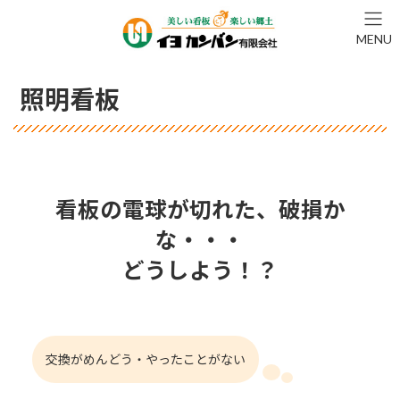
コ
ナ
ン
ビ
MENU
テ
ゲ
ン
ー
ツ
シ
照明看板
へ
ョ
ス
ン
キ
に
ッ
移
プ
動
看板の電球が切れた、破損か
な・・・
どうしよう！？
交換がめんどう・やったことがない