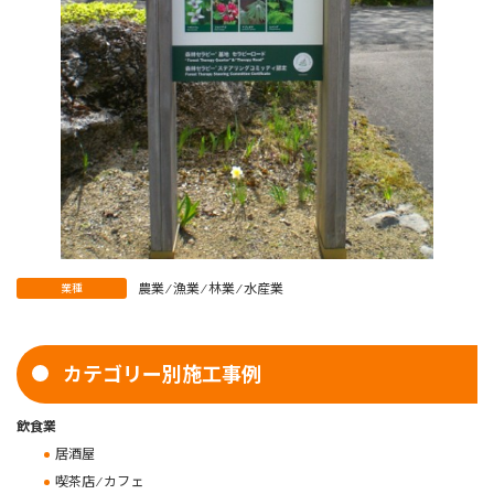
農業 ⁄ 漁業 ⁄ 林業 ⁄ 水産業
業種
カテゴリー別施工事例
飲食業
居酒屋
喫茶店 ⁄ カフェ