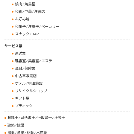
焼肉 ⁄ 焼鳥屋
和食 ⁄ 中華 ⁄ 洋食店
お好み焼
和菓子 ⁄ 洋菓子 ⁄ ベーカリー
スナック ⁄ BAR
サービス業
運送業
理容室 ⁄ 美容室 ⁄ エステ
金融 ⁄ 保険業
中古車販売店
ホテル ⁄ 宿泊施設
リサイクルショップ
ギフト屋
ブティック
税理士 ⁄ 司法書士 ⁄ 行政書士 ⁄ 社労士
建築 ⁄ 建設
農業 ⁄ 漁業 ⁄ 林業 ⁄ 水産業