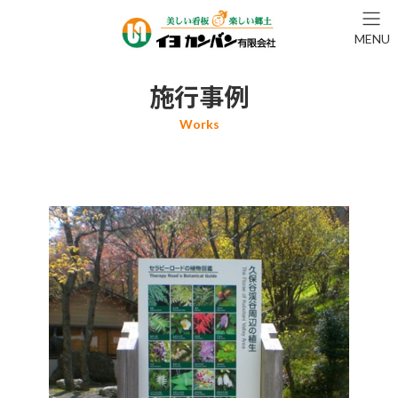
コ
ナ
ン
ビ
MENU
テ
ゲ
ン
ー
ツ
シ
施行事例
へ
ョ
ス
ン
キ
に
ッ
移
プ
動