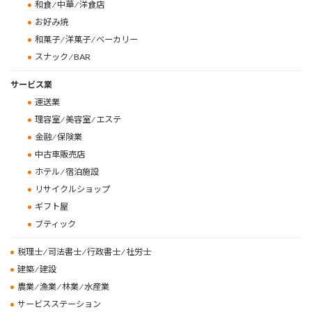
和食 ⁄ 中華 ⁄ 洋食店
り
お好み焼
和菓子 ⁄ 洋菓子 ⁄ ベーカリー
スナック ⁄ BAR
サービス業
運送業
理容室 ⁄ 美容室 ⁄ エステ
金融 ⁄ 保険業
中古車販売店
ホテル ⁄ 宿泊施設
リサイクルショップ
ギフト屋
ブティック
税理士 ⁄ 司法書士 ⁄ 行政書士 ⁄ 社労士
建築 ⁄ 建設
農業 ⁄ 漁業 ⁄ 林業 ⁄ 水産業
サービスステーション