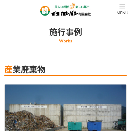
コ
ナ
ン
ビ
MENU
テ
ゲ
ン
ー
ツ
シ
施行事例
へ
ョ
ス
ン
キ
に
ッ
移
プ
動
産業廃棄物