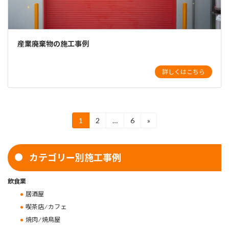
産業廃棄物の施工事例
詳しくはこちら
投
1
2
…
6
»
固
固
固
定
定
定
稿
ペ
ペ
ペ
ー
ー
ー
の
カテゴリー別施工事例
ジ
ジ
ジ
ペ
飲食業
ー
居酒屋
ジ
喫茶店 ⁄ カフェ
焼肉 ⁄ 焼鳥屋
送