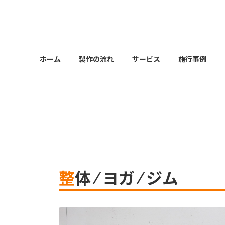
コ
ナ
ン
ビ
テ
ゲ
ン
ー
ツ
シ
ホーム
製作の流れ
サービス
施行事例
へ
ョ
ス
ン
キ
に
ッ
移
プ
動
整体 ⁄ ヨガ ⁄ ジム