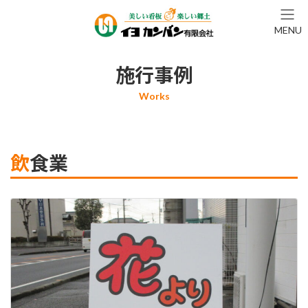
コ
ナ
ン
ビ
MENU
テ
ゲ
ン
ー
ツ
シ
施行事例
へ
ョ
ス
ン
キ
に
ッ
移
プ
動
飲食業