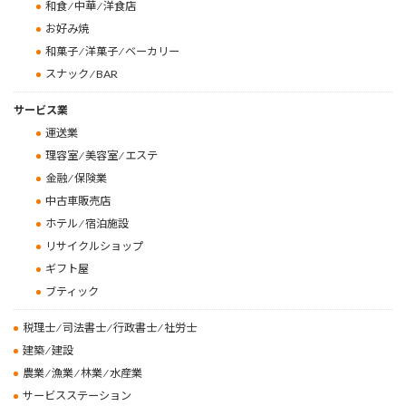
和食 ⁄ 中華 ⁄ 洋食店
り
お好み焼
和菓子 ⁄ 洋菓子 ⁄ ベーカリー
スナック ⁄ BAR
サービス業
運送業
理容室 ⁄ 美容室 ⁄ エステ
金融 ⁄ 保険業
中古車販売店
ホテル ⁄ 宿泊施設
リサイクルショップ
ギフト屋
ブティック
税理士 ⁄ 司法書士 ⁄ 行政書士 ⁄ 社労士
建築 ⁄ 建設
農業 ⁄ 漁業 ⁄ 林業 ⁄ 水産業
サービスステーション