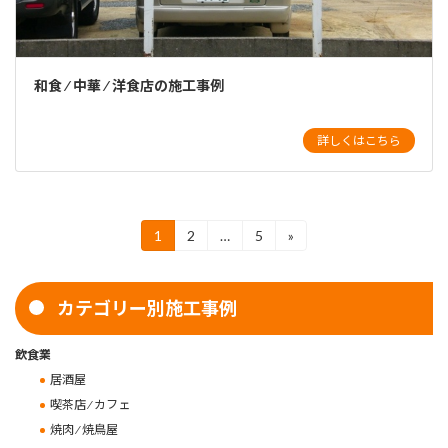
和食 ⁄ 中華 ⁄ 洋食店の施工事例
詳しくはこちら
投
1
2
…
5
»
固
固
固
定
定
定
稿
ペ
ペ
ペ
ー
ー
ー
の
カテゴリー別施工事例
ジ
ジ
ジ
ペ
飲食業
ー
居酒屋
ジ
喫茶店 ⁄ カフェ
焼肉 ⁄ 焼鳥屋
送