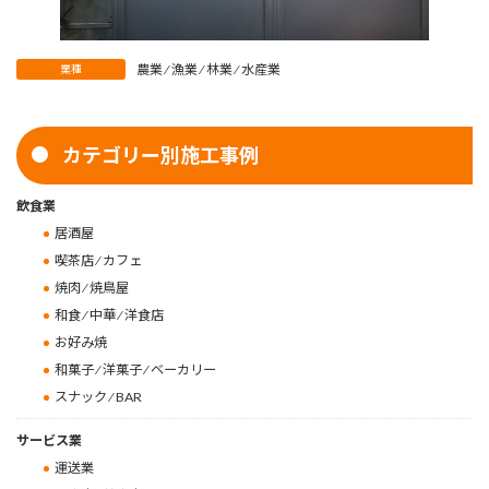
農業 ⁄ 漁業 ⁄ 林業 ⁄ 水産業
業種
カテゴリー別施工事例
飲食業
居酒屋
喫茶店 ⁄ カフェ
焼肉 ⁄ 焼鳥屋
和食 ⁄ 中華 ⁄ 洋食店
お好み焼
和菓子 ⁄ 洋菓子 ⁄ ベーカリー
スナック ⁄ BAR
サービス業
運送業