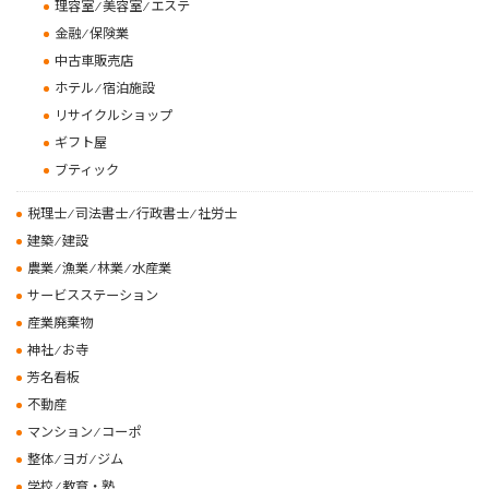
理容室 ⁄ 美容室 ⁄ エステ
金融 ⁄ 保険業
中古車販売店
ホテル ⁄ 宿泊施設
リサイクルショップ
ギフト屋
ブティック
税理士 ⁄ 司法書士 ⁄ 行政書士 ⁄ 社労士
建築 ⁄ 建設
農業 ⁄ 漁業 ⁄ 林業 ⁄ 水産業
サービスステーション
産業廃棄物
神社 ⁄ お寺
芳名看板
不動産
マンション ⁄ コーポ
整体 ⁄ ヨガ ⁄ ジム
学校 ⁄ 教育・塾