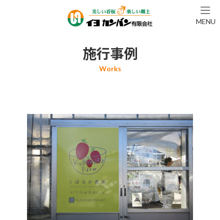
コ
ナ
ン
ビ
MENU
テ
ゲ
ン
ー
ツ
シ
施行事例
へ
ョ
ス
ン
キ
に
ッ
移
プ
動