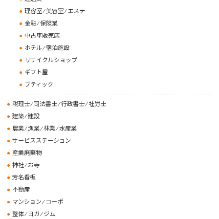
理容室 ⁄ 美容室 ⁄ エステ
金融 ⁄ 保険業
中古車販売店
ホテル ⁄ 宿泊施設
リサイクルショップ
ギフト屋
ブティック
税理士 ⁄ 司法書士 ⁄ 行政書士 ⁄ 社労士
建築 ⁄ 建設
農業 ⁄ 漁業 ⁄ 林業 ⁄ 水産業
サービスステーション
産業廃棄物
神社 ⁄ お寺
芳名看板
不動産
マンション ⁄ コーポ
整体 ⁄ ヨガ ⁄ ジム