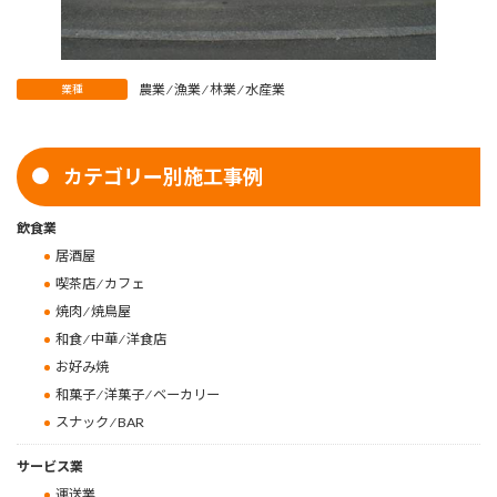
農業 ⁄ 漁業 ⁄ 林業 ⁄ 水産業
業種
カテゴリー別施工事例
飲食業
居酒屋
喫茶店 ⁄ カフェ
焼肉 ⁄ 焼鳥屋
和食 ⁄ 中華 ⁄ 洋食店
お好み焼
和菓子 ⁄ 洋菓子 ⁄ ベーカリー
スナック ⁄ BAR
サービス業
運送業