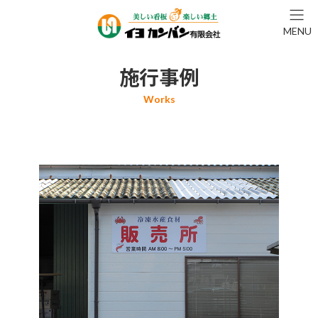
コ
ナ
ン
ビ
MENU
テ
ゲ
ン
ー
ツ
シ
施行事例
へ
ョ
ス
ン
キ
に
ッ
移
プ
動