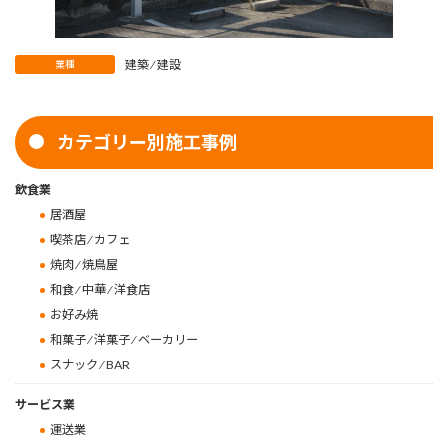
建築 ⁄ 建設
業種
カテゴリー別施工事例
飲食業
居酒屋
喫茶店 ⁄ カフェ
焼肉 ⁄ 焼鳥屋
和食 ⁄ 中華 ⁄ 洋食店
お好み焼
和菓子 ⁄ 洋菓子 ⁄ ベーカリー
スナック ⁄ BAR
サービス業
運送業