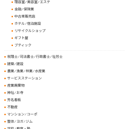
理容室 ⁄ 美容室 ⁄ エステ
金融 ⁄ 保険業
中古車販売店
ホテル ⁄ 宿泊施設
リサイクルショップ
ギフト屋
ブティック
税理士 ⁄ 司法書士 ⁄ 行政書士 ⁄ 社労士
建築 ⁄ 建設
農業 ⁄ 漁業 ⁄ 林業 ⁄ 水産業
サービスステーション
産業廃棄物
神社 ⁄ お寺
芳名看板
不動産
マンション ⁄ コーポ
整体 ⁄ ヨガ ⁄ ジム
学校 ⁄ 教育・塾