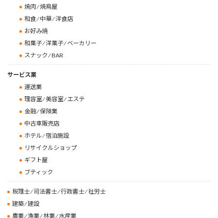
焼肉 ⁄ 焼鳥屋
和食 ⁄ 中華 ⁄ 洋食店
お好み焼
和菓子 ⁄ 洋菓子 ⁄ ベーカリー
スナック ⁄ BAR
サービス業
運送業
理容室 ⁄ 美容室 ⁄ エステ
金融 ⁄ 保険業
中古車販売店
ホテル ⁄ 宿泊施設
リサイクルショップ
ギフト屋
ブティック
税理士 ⁄ 司法書士 ⁄ 行政書士 ⁄ 社労士
建築 ⁄ 建設
農業 ⁄ 漁業 ⁄ 林業 ⁄ 水産業