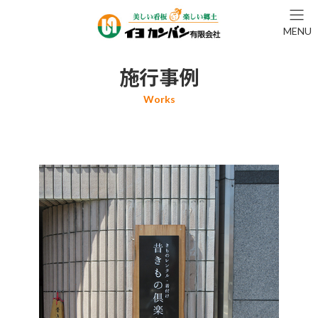
コ
ナ
ン
ビ
MENU
テ
ゲ
ン
ー
ツ
シ
施行事例
へ
ョ
ス
ン
キ
に
ッ
移
プ
動