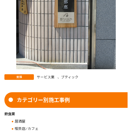
サービス業
、
ブティック
業種
カテゴリー別施工事例
飲食業
居酒屋
喫茶店 ⁄ カフェ