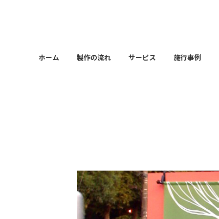
コ
ナ
ン
ビ
テ
ゲ
ン
ー
ツ
シ
ホーム
製作の流れ
サービス
施行事例
へ
ョ
ス
ン
キ
に
ッ
移
プ
動