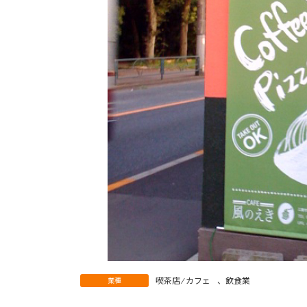
喫茶店 ⁄ カフェ
、
飲食業
業種