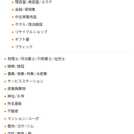
理容室 ⁄ 美容室 ⁄ エステ
金融 ⁄ 保険業
中古車販売店
ホテル ⁄ 宿泊施設
リサイクルショップ
ギフト屋
ブティック
税理士 ⁄ 司法書士 ⁄ 行政書士 ⁄ 社労士
建築 ⁄ 建設
農業 ⁄ 漁業 ⁄ 林業 ⁄ 水産業
サービスステーション
産業廃棄物
神社 ⁄ お寺
芳名看板
不動産
マンション ⁄ コーポ
整体 ⁄ ヨガ ⁄ ジム
学校 ⁄ 教育・塾