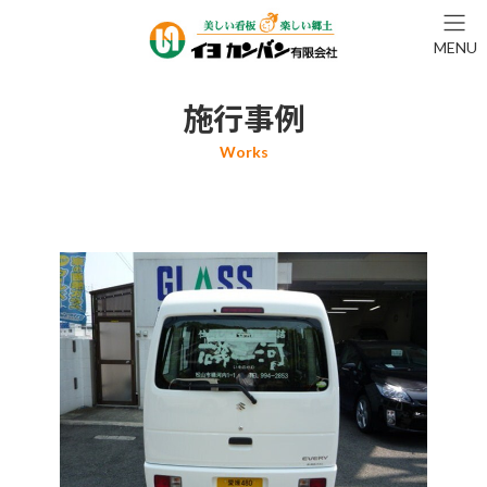
コ
ナ
ン
ビ
MENU
テ
ゲ
ン
ー
ツ
シ
施行事例
へ
ョ
ス
ン
キ
に
ッ
移
プ
動