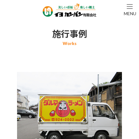
コ
ナ
ン
ビ
MENU
テ
ゲ
ン
ー
ツ
シ
施行事例
へ
ョ
ス
ン
キ
に
ッ
移
プ
動