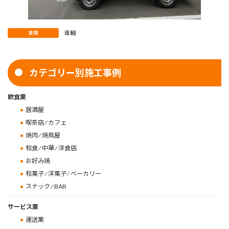
車輌
業種
カテゴリー別施工事例
飲食業
居酒屋
喫茶店 ⁄ カフェ
焼肉 ⁄ 焼鳥屋
和食 ⁄ 中華 ⁄ 洋食店
お好み焼
和菓子 ⁄ 洋菓子 ⁄ ベーカリー
スナック ⁄ BAR
サービス業
運送業