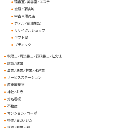
理容室 ⁄ 美容室 ⁄ エステ
金融 ⁄ 保険業
中古車販売店
ホテル ⁄ 宿泊施設
リサイクルショップ
ギフト屋
ブティック
税理士 ⁄ 司法書士 ⁄ 行政書士 ⁄ 社労士
建築 ⁄ 建設
農業 ⁄ 漁業 ⁄ 林業 ⁄ 水産業
サービスステーション
産業廃棄物
神社 ⁄ お寺
芳名看板
不動産
マンション ⁄ コーポ
整体 ⁄ ヨガ ⁄ ジム
学校 ⁄ 教育・塾