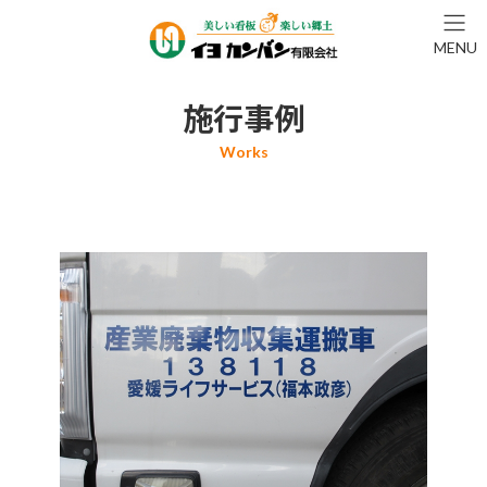
コ
ナ
ン
ビ
MENU
テ
ゲ
ン
ー
ツ
シ
施行事例
へ
ョ
ス
ン
キ
に
ッ
移
プ
動