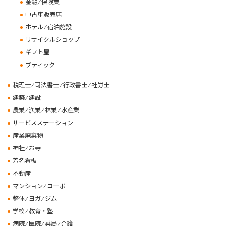
金融 ⁄ 保険業
中古車販売店
ホテル ⁄ 宿泊施設
リサイクルショップ
ギフト屋
ブティック
税理士 ⁄ 司法書士 ⁄ 行政書士 ⁄ 社労士
建築 ⁄ 建設
農業 ⁄ 漁業 ⁄ 林業 ⁄ 水産業
サービスステーション
産業廃棄物
神社 ⁄ お寺
芳名看板
不動産
マンション ⁄ コーポ
整体 ⁄ ヨガ ⁄ ジム
学校 ⁄ 教育・塾
病院 ⁄ 医院 ⁄ 薬局 ⁄ 介護