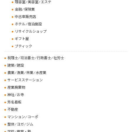
理容室 ⁄ 美容室 ⁄ エステ
金融 ⁄ 保険業
中古車販売店
ホテル ⁄ 宿泊施設
リサイクルショップ
ギフト屋
ブティック
税理士 ⁄ 司法書士 ⁄ 行政書士 ⁄ 社労士
建築 ⁄ 建設
農業 ⁄ 漁業 ⁄ 林業 ⁄ 水産業
サービスステーション
産業廃棄物
神社 ⁄ お寺
芳名看板
不動産
マンション ⁄ コーポ
整体 ⁄ ヨガ ⁄ ジム
学校 ⁄ 教育・塾