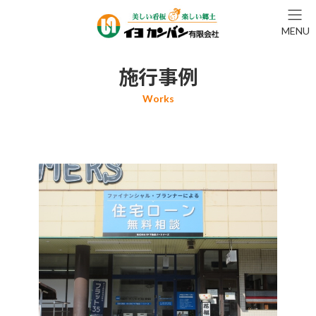
コ
ナ
ン
ビ
MENU
テ
ゲ
ン
ー
ツ
シ
施行事例
へ
ョ
ス
ン
キ
に
ッ
移
プ
動