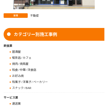
不動産
業種
カテゴリー別施工事例
飲食業
居酒屋
喫茶店 ⁄ カフェ
焼肉 ⁄ 焼鳥屋
和食 ⁄ 中華 ⁄ 洋食店
お好み焼
和菓子 ⁄ 洋菓子 ⁄ ベーカリー
スナック ⁄ BAR
サービス業
運送業