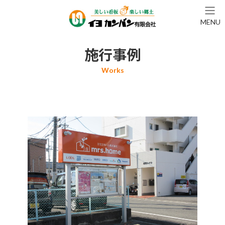
コ
ナ
ン
ビ
MENU
テ
ゲ
ン
ー
ツ
シ
施行事例
へ
ョ
ス
ン
キ
に
ッ
移
プ
動