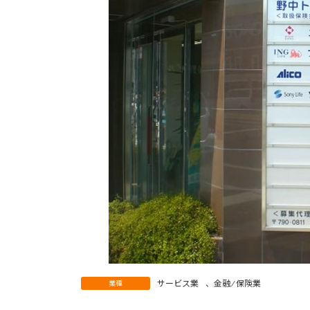
サービス業
、
金融 ⁄ 保険業
業種