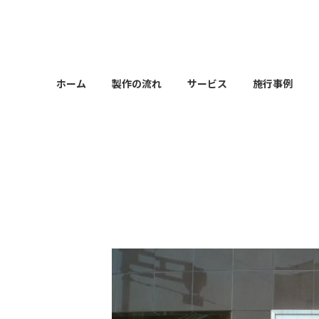
コ
ナ
ン
ビ
テ
ゲ
ン
ー
ツ
シ
ホーム
製作の流れ
サービス
施行事例
へ
ョ
ス
ン
キ
に
ッ
移
プ
動