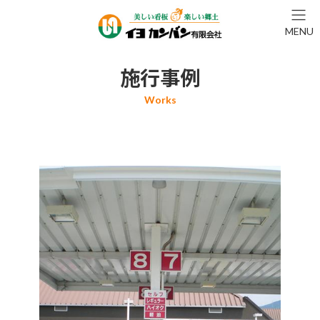
コ
ナ
ン
ビ
MENU
テ
ゲ
ン
ー
ツ
シ
施行事例
へ
ョ
ス
ン
キ
に
ッ
移
プ
動