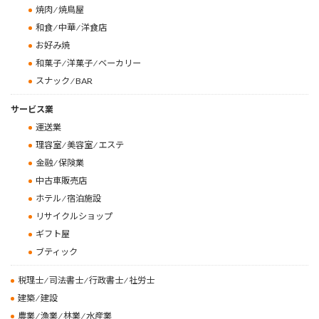
焼肉 ⁄ 焼鳥屋
和食 ⁄ 中華 ⁄ 洋食店
お好み焼
和菓子 ⁄ 洋菓子 ⁄ ベーカリー
スナック ⁄ BAR
サービス業
運送業
理容室 ⁄ 美容室 ⁄ エステ
金融 ⁄ 保険業
中古車販売店
ホテル ⁄ 宿泊施設
リサイクルショップ
ギフト屋
ブティック
税理士 ⁄ 司法書士 ⁄ 行政書士 ⁄ 社労士
建築 ⁄ 建設
農業 ⁄ 漁業 ⁄ 林業 ⁄ 水産業