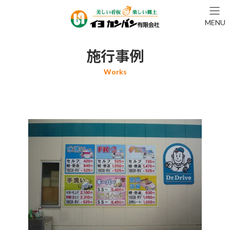
コ
ナ
ン
ビ
MENU
テ
ゲ
ン
ー
ツ
シ
施行事例
へ
ョ
ス
ン
キ
に
ッ
移
プ
動