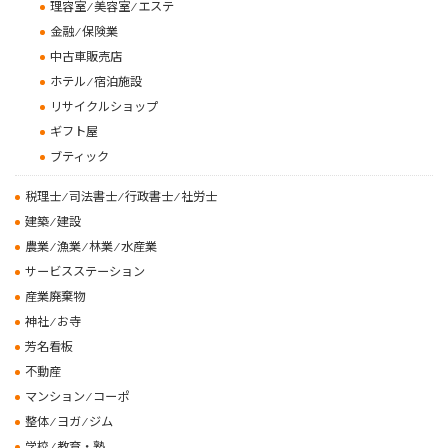
理容室 ⁄ 美容室 ⁄ エステ
金融 ⁄ 保険業
中古車販売店
ホテル ⁄ 宿泊施設
リサイクルショップ
ギフト屋
ブティック
税理士 ⁄ 司法書士 ⁄ 行政書士 ⁄ 社労士
建築 ⁄ 建設
農業 ⁄ 漁業 ⁄ 林業 ⁄ 水産業
サービスステーション
産業廃棄物
神社 ⁄ お寺
芳名看板
不動産
マンション ⁄ コーポ
整体 ⁄ ヨガ ⁄ ジム
学校 ⁄ 教育・塾