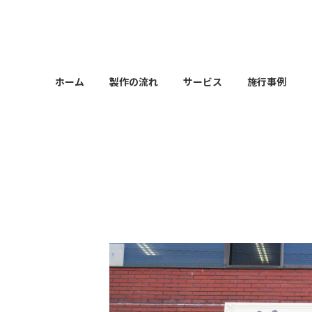
コ
ナ
ン
ビ
テ
ゲ
ン
ー
ツ
シ
ホーム
製作の流れ
サービス
施行事例
へ
ョ
ス
ン
キ
に
ッ
移
プ
動