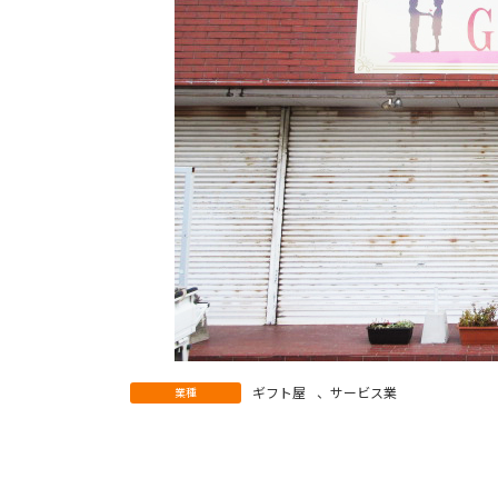
ギフト屋
、
サービス業
業種