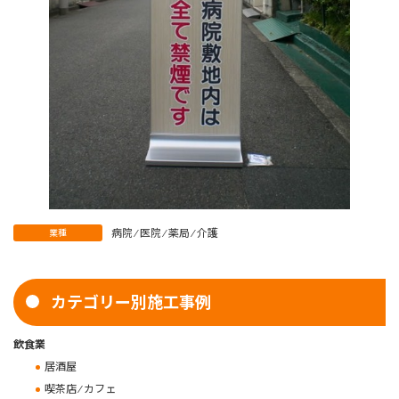
病院 ⁄ 医院 ⁄ 薬局 ⁄ 介護
業種
カテゴリー別施工事例
飲食業
居酒屋
喫茶店 ⁄ カフェ