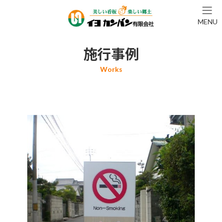
コ
ナ
ン
ビ
MENU
テ
ゲ
ン
ー
ツ
シ
施行事例
へ
ョ
ス
ン
キ
に
ッ
移
プ
動