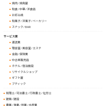
焼肉 ⁄ 焼鳥屋
和食 ⁄ 中華 ⁄ 洋食店
お好み焼
和菓子 ⁄ 洋菓子 ⁄ ベーカリー
スナック ⁄ BAR
サービス業
運送業
理容室 ⁄ 美容室 ⁄ エステ
金融 ⁄ 保険業
中古車販売店
ホテル ⁄ 宿泊施設
リサイクルショップ
ギフト屋
ブティック
税理士 ⁄ 司法書士 ⁄ 行政書士 ⁄ 社労士
建築 ⁄ 建設
農業 ⁄ 漁業 ⁄ 林業 ⁄ 水産業