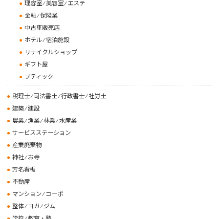
理容室 ⁄ 美容室 ⁄ エステ
金融 ⁄ 保険業
中古車販売店
ホテル ⁄ 宿泊施設
リサイクルショップ
ギフト屋
ブティック
税理士 ⁄ 司法書士 ⁄ 行政書士 ⁄ 社労士
建築 ⁄ 建設
農業 ⁄ 漁業 ⁄ 林業 ⁄ 水産業
サービスステーション
産業廃棄物
神社 ⁄ お寺
芳名看板
不動産
マンション ⁄ コーポ
整体 ⁄ ヨガ ⁄ ジム
学校 ⁄ 教育・塾