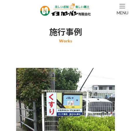
コ
ナ
ン
ビ
MENU
テ
ゲ
ン
ー
ツ
シ
施行事例
へ
ョ
ス
ン
キ
に
ッ
移
プ
動