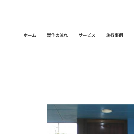
コ
ナ
ン
ビ
テ
ゲ
ン
ー
ツ
シ
ホーム
製作の流れ
サービス
施行事例
へ
ョ
ス
ン
キ
に
ッ
移
プ
動