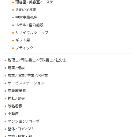
理容室 ⁄ 美容室 ⁄ エステ
金融 ⁄ 保険業
中古車販売店
ホテル ⁄ 宿泊施設
リサイクルショップ
ギフト屋
ブティック
税理士 ⁄ 司法書士 ⁄ 行政書士 ⁄ 社労士
建築 ⁄ 建設
農業 ⁄ 漁業 ⁄ 林業 ⁄ 水産業
サービスステーション
産業廃棄物
神社 ⁄ お寺
芳名看板
不動産
マンション ⁄ コーポ
整体 ⁄ ヨガ ⁄ ジム
学校 ⁄ 教育・塾