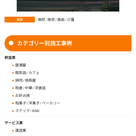
病院 ⁄ 医院 ⁄ 薬局 ⁄ 介護
業種
カテゴリー別施工事例
飲食業
居酒屋
喫茶店 ⁄ カフェ
焼肉 ⁄ 焼鳥屋
和食 ⁄ 中華 ⁄ 洋食店
お好み焼
和菓子 ⁄ 洋菓子 ⁄ ベーカリー
スナック ⁄ BAR
サービス業
運送業