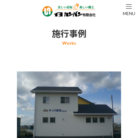
コ
ナ
ン
ビ
MENU
テ
ゲ
ン
ー
ツ
シ
施行事例
へ
ョ
ス
ン
キ
に
ッ
移
プ
動