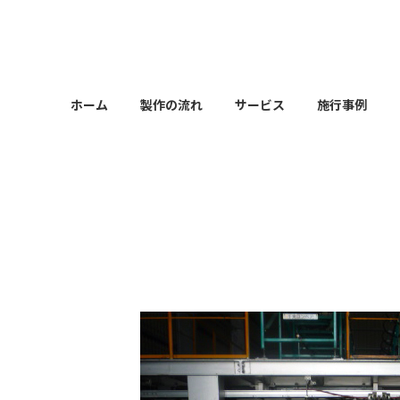
コ
ナ
ン
ビ
テ
ゲ
ン
ー
ツ
シ
ホーム
製作の流れ
サービス
施行事例
へ
ョ
ス
ン
キ
に
ッ
移
プ
動