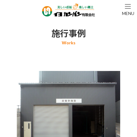
コ
ナ
ン
ビ
MENU
テ
ゲ
ン
ー
ツ
シ
施行事例
へ
ョ
ス
ン
キ
に
ッ
移
プ
動