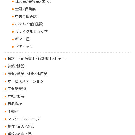
理容室 ⁄ 美容室 ⁄ エステ
金融 ⁄ 保険業
中古車販売店
ホテル ⁄ 宿泊施設
リサイクルショップ
ギフト屋
ブティック
税理士 ⁄ 司法書士 ⁄ 行政書士 ⁄ 社労士
建築 ⁄ 建設
農業 ⁄ 漁業 ⁄ 林業 ⁄ 水産業
サービスステーション
産業廃棄物
神社 ⁄ お寺
芳名看板
不動産
マンション ⁄ コーポ
整体 ⁄ ヨガ ⁄ ジム
学校 ⁄ 教育・塾