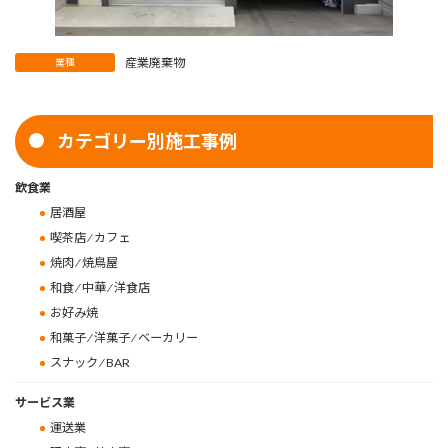
産業廃棄物
業種
カテゴリー別施工事例
飲食業
居酒屋
喫茶店 ⁄ カフェ
焼肉 ⁄ 焼鳥屋
和食 ⁄ 中華 ⁄ 洋食店
お好み焼
和菓子 ⁄ 洋菓子 ⁄ ベーカリー
スナック ⁄ BAR
サービス業
運送業