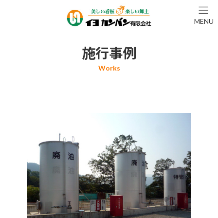
コ
ナ
ン
ビ
MENU
テ
ゲ
ン
ー
ツ
シ
施行事例
へ
ョ
ス
ン
キ
に
ッ
移
プ
動