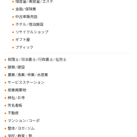
理容室 ⁄ 美容室 ⁄ エステ
金融 ⁄ 保険業
中古車販売店
ホテル ⁄ 宿泊施設
リサイクルショップ
ギフト屋
ブティック
税理士 ⁄ 司法書士 ⁄ 行政書士 ⁄ 社労士
建築 ⁄ 建設
農業 ⁄ 漁業 ⁄ 林業 ⁄ 水産業
サービスステーション
産業廃棄物
神社 ⁄ お寺
芳名看板
不動産
マンション ⁄ コーポ
整体 ⁄ ヨガ ⁄ ジム
学校 ⁄ 教育・塾