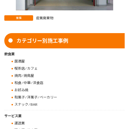
産業廃棄物
業種
カテゴリー別施工事例
飲食業
居酒屋
喫茶店 ⁄ カフェ
焼肉 ⁄ 焼鳥屋
和食 ⁄ 中華 ⁄ 洋食店
お好み焼
和菓子 ⁄ 洋菓子 ⁄ ベーカリー
スナック ⁄ BAR
サービス業
運送業