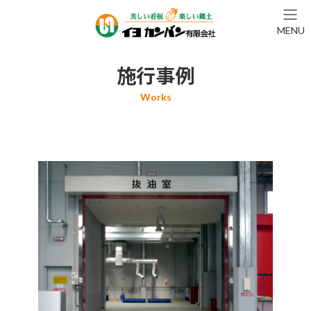
コ
ナ
ン
ビ
MENU
テ
ゲ
ン
ー
ツ
シ
施行事例
へ
ョ
ス
ン
キ
に
ッ
移
プ
動