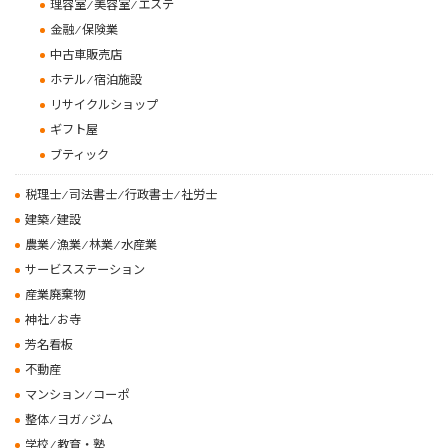
理容室 ⁄ 美容室 ⁄ エステ
金融 ⁄ 保険業
中古車販売店
ホテル ⁄ 宿泊施設
リサイクルショップ
ギフト屋
ブティック
税理士 ⁄ 司法書士 ⁄ 行政書士 ⁄ 社労士
建築 ⁄ 建設
農業 ⁄ 漁業 ⁄ 林業 ⁄ 水産業
サービスステーション
産業廃棄物
神社 ⁄ お寺
芳名看板
不動産
マンション ⁄ コーポ
整体 ⁄ ヨガ ⁄ ジム
学校 ⁄ 教育・塾