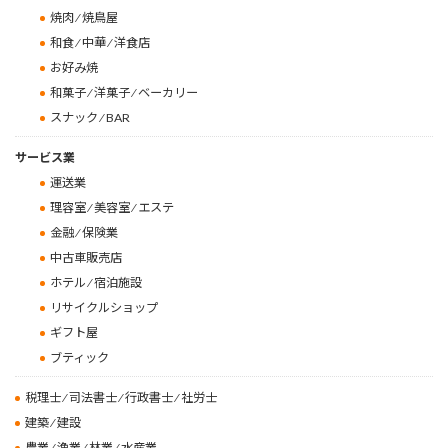
焼肉 ⁄ 焼鳥屋
和食 ⁄ 中華 ⁄ 洋食店
お好み焼
和菓子 ⁄ 洋菓子 ⁄ ベーカリー
スナック ⁄ BAR
サービス業
運送業
理容室 ⁄ 美容室 ⁄ エステ
金融 ⁄ 保険業
中古車販売店
ホテル ⁄ 宿泊施設
リサイクルショップ
ギフト屋
ブティック
税理士 ⁄ 司法書士 ⁄ 行政書士 ⁄ 社労士
建築 ⁄ 建設
農業 ⁄ 漁業 ⁄ 林業 ⁄ 水産業