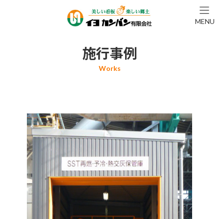
コ
ナ
ン
ビ
MENU
テ
ゲ
ン
ー
ツ
シ
施行事例
へ
ョ
ス
ン
キ
に
ッ
移
プ
動