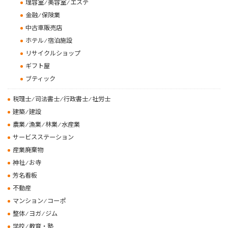
理容室 ⁄ 美容室 ⁄ エステ
金融 ⁄ 保険業
中古車販売店
ホテル ⁄ 宿泊施設
リサイクルショップ
ギフト屋
ブティック
税理士 ⁄ 司法書士 ⁄ 行政書士 ⁄ 社労士
建築 ⁄ 建設
農業 ⁄ 漁業 ⁄ 林業 ⁄ 水産業
サービスステーション
産業廃棄物
神社 ⁄ お寺
芳名看板
不動産
マンション ⁄ コーポ
整体 ⁄ ヨガ ⁄ ジム
学校 ⁄ 教育・塾