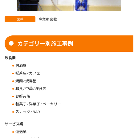
産業廃棄物
業種
カテゴリー別施工事例
飲食業
居酒屋
喫茶店 ⁄ カフェ
焼肉 ⁄ 焼鳥屋
和食 ⁄ 中華 ⁄ 洋食店
お好み焼
和菓子 ⁄ 洋菓子 ⁄ ベーカリー
スナック ⁄ BAR
サービス業
運送業