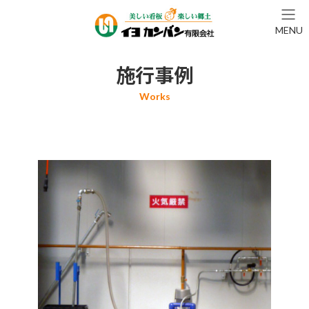
コ
ナ
ン
ビ
MENU
テ
ゲ
ン
ー
ツ
シ
施行事例
へ
ョ
ス
ン
キ
に
ッ
移
プ
動