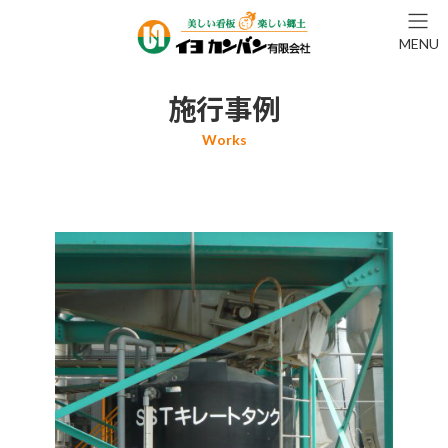
コ
ナ
ン
ビ
MENU
テ
ゲ
ン
ー
ツ
シ
施行事例
へ
ョ
ス
ン
キ
に
ッ
移
プ
動