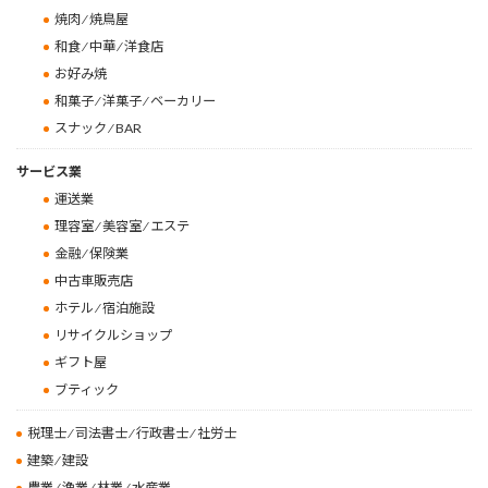
焼肉 ⁄ 焼鳥屋
和食 ⁄ 中華 ⁄ 洋食店
お好み焼
和菓子 ⁄ 洋菓子 ⁄ ベーカリー
スナック ⁄ BAR
サービス業
運送業
理容室 ⁄ 美容室 ⁄ エステ
金融 ⁄ 保険業
中古車販売店
ホテル ⁄ 宿泊施設
リサイクルショップ
ギフト屋
ブティック
税理士 ⁄ 司法書士 ⁄ 行政書士 ⁄ 社労士
建築 ⁄ 建設
農業 ⁄ 漁業 ⁄ 林業 ⁄ 水産業