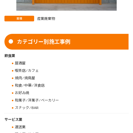
産業廃棄物
業種
カテゴリー別施工事例
飲食業
居酒屋
喫茶店 ⁄ カフェ
焼肉 ⁄ 焼鳥屋
和食 ⁄ 中華 ⁄ 洋食店
お好み焼
和菓子 ⁄ 洋菓子 ⁄ ベーカリー
スナック ⁄ BAR
サービス業
運送業