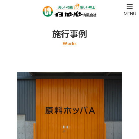
コ
ナ
ン
ビ
MENU
テ
ゲ
ン
ー
ツ
シ
施行事例
へ
ョ
ス
ン
キ
に
ッ
移
プ
動