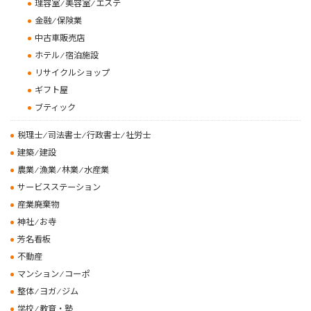
理容室 ⁄ 美容室 ⁄ エステ
金融 ⁄ 保険業
中古車販売店
ホテル ⁄ 宿泊施設
リサイクルショップ
ギフト屋
ブティック
税理士 ⁄ 司法書士 ⁄ 行政書士 ⁄ 社労士
建築 ⁄ 建設
農業 ⁄ 漁業 ⁄ 林業 ⁄ 水産業
サービスステーション
産業廃棄物
神社 ⁄ お寺
芳名看板
不動産
マンション ⁄ コーポ
整体 ⁄ ヨガ ⁄ ジム
学校 ⁄ 教育・塾