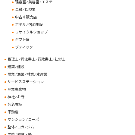
理容室 ⁄ 美容室 ⁄ エステ
金融 ⁄ 保険業
中古車販売店
ホテル ⁄ 宿泊施設
リサイクルショップ
ギフト屋
ブティック
税理士 ⁄ 司法書士 ⁄ 行政書士 ⁄ 社労士
建築 ⁄ 建設
農業 ⁄ 漁業 ⁄ 林業 ⁄ 水産業
サービスステーション
産業廃棄物
神社 ⁄ お寺
芳名看板
不動産
マンション ⁄ コーポ
整体 ⁄ ヨガ ⁄ ジム
学校 ⁄ 教育・塾