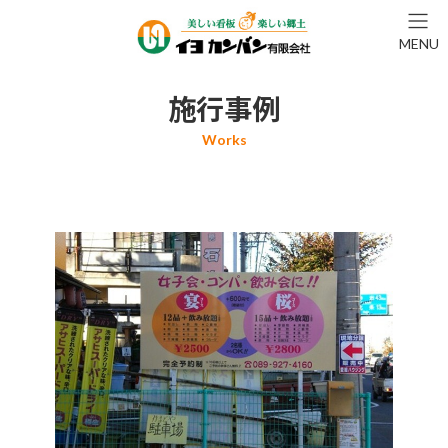
コ
ナ
ン
ビ
MENU
テ
ゲ
ン
ー
ツ
シ
施行事例
へ
ョ
ス
ン
キ
に
ッ
移
プ
動