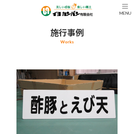
コ
ナ
ン
ビ
MENU
テ
ゲ
ン
ー
ツ
シ
施行事例
へ
ョ
ス
ン
キ
に
ッ
移
プ
動