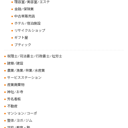
理容室 ⁄ 美容室 ⁄ エステ
金融 ⁄ 保険業
中古車販売店
ホテル ⁄ 宿泊施設
リサイクルショップ
ギフト屋
ブティック
税理士 ⁄ 司法書士 ⁄ 行政書士 ⁄ 社労士
建築 ⁄ 建設
農業 ⁄ 漁業 ⁄ 林業 ⁄ 水産業
サービスステーション
産業廃棄物
神社 ⁄ お寺
芳名看板
不動産
マンション ⁄ コーポ
整体 ⁄ ヨガ ⁄ ジム
学校 ⁄ 教育・塾