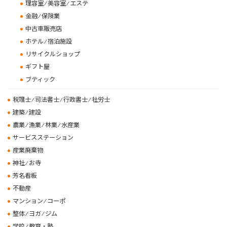
理容室 ⁄ 美容室 ⁄ エステ
金融 ⁄ 保険業
中古車販売店
ホテル ⁄ 宿泊施設
リサイクルショップ
ギフト屋
ブティック
税理士 ⁄ 司法書士 ⁄ 行政書士 ⁄ 社労士
建築 ⁄ 建設
農業 ⁄ 漁業 ⁄ 林業 ⁄ 水産業
サービスステーション
産業廃棄物
神社 ⁄ お寺
芳名看板
不動産
マンション ⁄ コーポ
整体 ⁄ ヨガ ⁄ ジム
学校 ⁄ 教育・塾