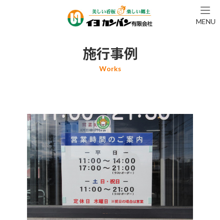
コ
ナ
ン
ビ
MENU
テ
ゲ
ン
ー
ツ
シ
施行事例
へ
ョ
ス
ン
キ
に
ッ
移
プ
動