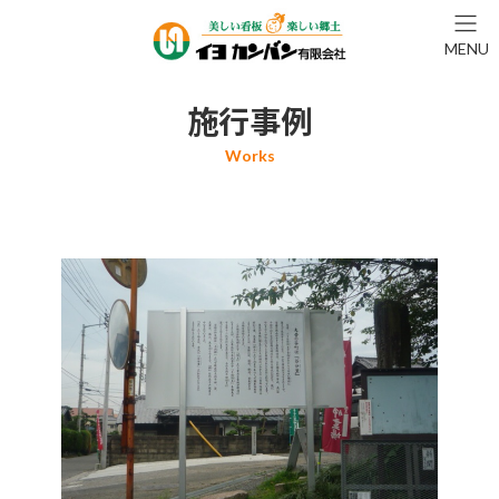
コ
ナ
ン
ビ
MENU
テ
ゲ
ン
ー
ツ
シ
施行事例
へ
ョ
ス
ン
キ
に
ッ
移
プ
動