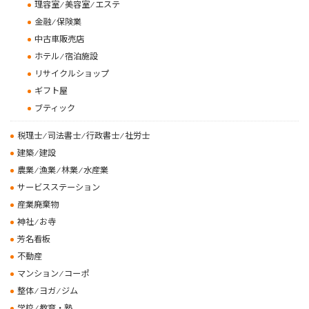
理容室 ⁄ 美容室 ⁄ エステ
金融 ⁄ 保険業
中古車販売店
ホテル ⁄ 宿泊施設
リサイクルショップ
ギフト屋
ブティック
税理士 ⁄ 司法書士 ⁄ 行政書士 ⁄ 社労士
建築 ⁄ 建設
農業 ⁄ 漁業 ⁄ 林業 ⁄ 水産業
サービスステーション
産業廃棄物
神社 ⁄ お寺
芳名看板
不動産
マンション ⁄ コーポ
整体 ⁄ ヨガ ⁄ ジム
学校 ⁄ 教育・塾