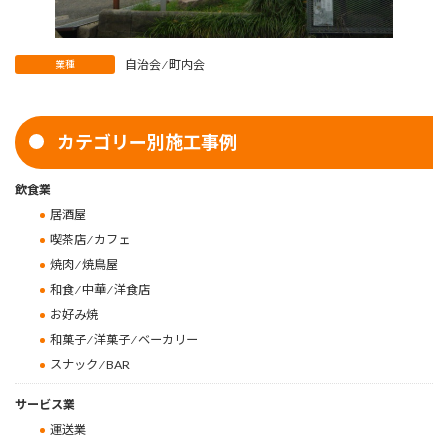
自治会 ⁄ 町内会
業種
カテゴリー別施工事例
飲食業
居酒屋
喫茶店 ⁄ カフェ
焼肉 ⁄ 焼鳥屋
和食 ⁄ 中華 ⁄ 洋食店
お好み焼
和菓子 ⁄ 洋菓子 ⁄ ベーカリー
スナック ⁄ BAR
サービス業
運送業