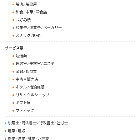
焼肉 ⁄ 焼鳥屋
和食 ⁄ 中華 ⁄ 洋食店
お好み焼
和菓子 ⁄ 洋菓子 ⁄ ベーカリー
スナック ⁄ BAR
サービス業
運送業
理容室 ⁄ 美容室 ⁄ エステ
金融 ⁄ 保険業
中古車販売店
ホテル ⁄ 宿泊施設
リサイクルショップ
ギフト屋
ブティック
税理士 ⁄ 司法書士 ⁄ 行政書士 ⁄ 社労士
建築 ⁄ 建設
農業 ⁄ 漁業 ⁄ 林業 ⁄ 水産業