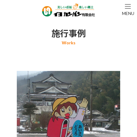
コ
ナ
ン
ビ
MENU
テ
ゲ
ン
ー
ツ
シ
施行事例
へ
ョ
ス
ン
キ
に
ッ
移
プ
動