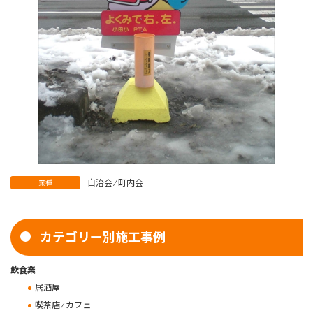
自治会 ⁄ 町内会
業種
カテゴリー別施工事例
飲食業
居酒屋
喫茶店 ⁄ カフェ