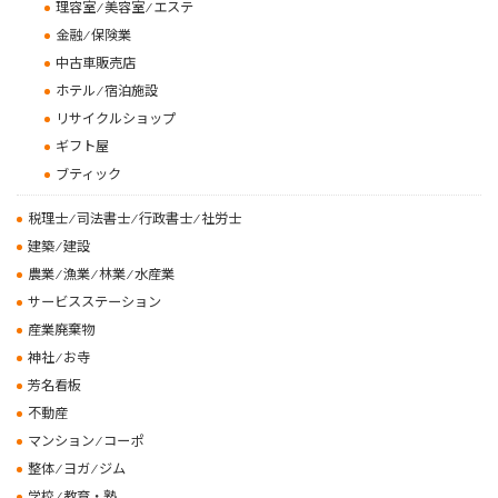
理容室 ⁄ 美容室 ⁄ エステ
金融 ⁄ 保険業
中古車販売店
ホテル ⁄ 宿泊施設
リサイクルショップ
ギフト屋
ブティック
税理士 ⁄ 司法書士 ⁄ 行政書士 ⁄ 社労士
建築 ⁄ 建設
農業 ⁄ 漁業 ⁄ 林業 ⁄ 水産業
サービスステーション
産業廃棄物
神社 ⁄ お寺
芳名看板
不動産
マンション ⁄ コーポ
整体 ⁄ ヨガ ⁄ ジム
学校 ⁄ 教育・塾