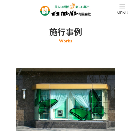
コ
ナ
ン
ビ
MENU
テ
ゲ
ン
ー
ツ
シ
施行事例
へ
ョ
ス
ン
キ
に
ッ
移
プ
動