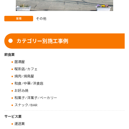
その他
業種
カテゴリー別施工事例
飲食業
居酒屋
喫茶店 ⁄ カフェ
焼肉 ⁄ 焼鳥屋
和食 ⁄ 中華 ⁄ 洋食店
お好み焼
和菓子 ⁄ 洋菓子 ⁄ ベーカリー
スナック ⁄ BAR
サービス業
運送業