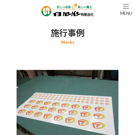
コ
ナ
ン
ビ
MENU
テ
ゲ
ン
ー
ツ
シ
施行事例
へ
ョ
ス
ン
キ
に
ッ
移
プ
動