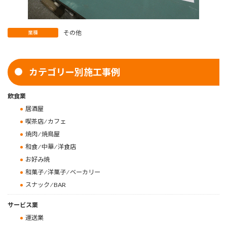
その他
業種
カテゴリー別施工事例
飲食業
居酒屋
喫茶店 ⁄ カフェ
焼肉 ⁄ 焼鳥屋
和食 ⁄ 中華 ⁄ 洋食店
お好み焼
和菓子 ⁄ 洋菓子 ⁄ ベーカリー
スナック ⁄ BAR
サービス業
運送業