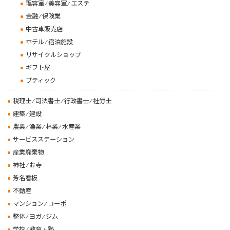
理容室 ⁄ 美容室 ⁄ エステ
金融 ⁄ 保険業
中古車販売店
ホテル ⁄ 宿泊施設
リサイクルショップ
ギフト屋
ブティック
税理士 ⁄ 司法書士 ⁄ 行政書士 ⁄ 社労士
建築 ⁄ 建設
農業 ⁄ 漁業 ⁄ 林業 ⁄ 水産業
サービスステーション
産業廃棄物
神社 ⁄ お寺
芳名看板
不動産
マンション ⁄ コーポ
整体 ⁄ ヨガ ⁄ ジム
学校 ⁄ 教育・塾