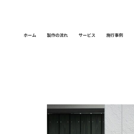
コ
ナ
ン
ビ
テ
ゲ
ン
ー
ツ
シ
ホーム
製作の流れ
サービス
施行事例
へ
ョ
ス
ン
キ
に
ッ
移
プ
動