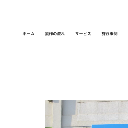
コ
ナ
ン
ビ
テ
ゲ
ン
ー
ツ
シ
ホーム
製作の流れ
サービス
施行事例
へ
ョ
ス
ン
キ
に
ッ
移
プ
動