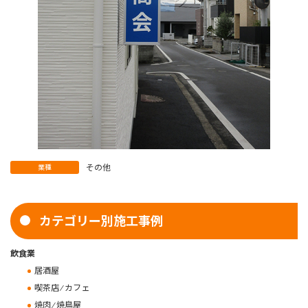
その他
業種
カテゴリー別施工事例
飲食業
居酒屋
喫茶店 ⁄ カフェ
焼肉 ⁄ 焼鳥屋