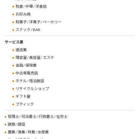
和食 ⁄ 中華 ⁄ 洋食店
お好み焼
和菓子 ⁄ 洋菓子 ⁄ ベーカリー
スナック ⁄ BAR
サービス業
運送業
理容室 ⁄ 美容室 ⁄ エステ
金融 ⁄ 保険業
中古車販売店
ホテル ⁄ 宿泊施設
リサイクルショップ
ギフト屋
ブティック
税理士 ⁄ 司法書士 ⁄ 行政書士 ⁄ 社労士
建築 ⁄ 建設
農業 ⁄ 漁業 ⁄ 林業 ⁄ 水産業