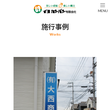
コ
ナ
ン
ビ
MENU
テ
ゲ
ン
ー
ツ
シ
施行事例
へ
ョ
ス
ン
キ
に
ッ
移
プ
動