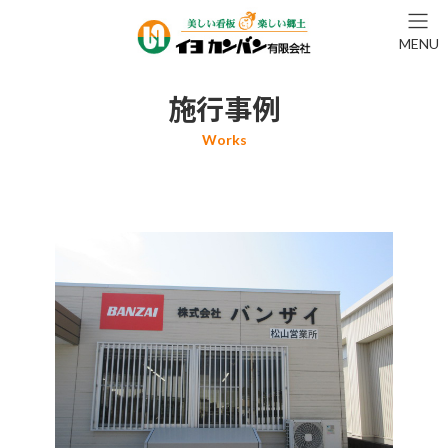
コ
ナ
ン
ビ
MENU
テ
ゲ
ン
ー
ツ
シ
施行事例
へ
ョ
ス
ン
キ
に
ッ
移
プ
動