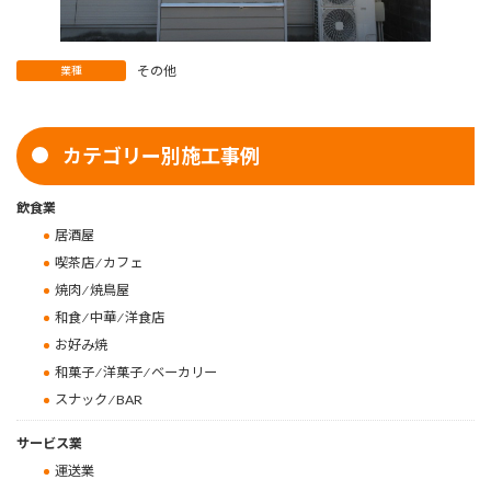
その他
業種
カテゴリー別施工事例
飲食業
居酒屋
喫茶店 ⁄ カフェ
焼肉 ⁄ 焼鳥屋
和食 ⁄ 中華 ⁄ 洋食店
お好み焼
和菓子 ⁄ 洋菓子 ⁄ ベーカリー
スナック ⁄ BAR
サービス業
運送業