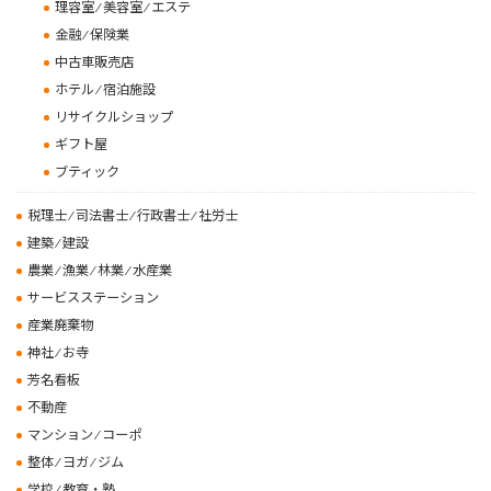
理容室 ⁄ 美容室 ⁄ エステ
金融 ⁄ 保険業
中古車販売店
ホテル ⁄ 宿泊施設
リサイクルショップ
ギフト屋
ブティック
税理士 ⁄ 司法書士 ⁄ 行政書士 ⁄ 社労士
建築 ⁄ 建設
農業 ⁄ 漁業 ⁄ 林業 ⁄ 水産業
サービスステーション
産業廃棄物
神社 ⁄ お寺
芳名看板
不動産
マンション ⁄ コーポ
整体 ⁄ ヨガ ⁄ ジム
学校 ⁄ 教育・塾