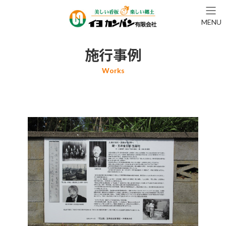
コ
ナ
ン
ビ
MENU
テ
ゲ
ン
ー
ツ
シ
施行事例
へ
ョ
ス
ン
キ
に
ッ
移
プ
動