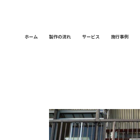
コ
ナ
ン
ビ
テ
ゲ
ン
ー
ツ
シ
ホーム
製作の流れ
サービス
施行事例
へ
ョ
ス
ン
キ
に
ッ
移
プ
動